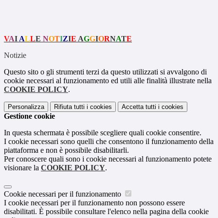
V
A
I
A
L
L
E
N
O
T
I
Z
I
E
A
G
G
I
O
R
N
A
T
E
Notizie
Questo sito o gli strumenti terzi da questo utilizzati si avvalgono di
cookie necessari al funzionamento ed utili alle finalità illustrate nella
COOKIE POLICY
.
Personalizza
Rifiuta tutti
i cookies
Accetta tutti
i cookies
Gestione cookie
In questa schermata è possibile scegliere quali cookie consentire.
I cookie necessari sono quelli che consentono il funzionamento della
piattaforma e non è possibile disabilitarli.
Per conoscere quali sono i cookie necessari al funzionamento potete
visionare la
COOKIE POLICY
.
Cookie necessari per il funzionamento
I cookie necessari per il funzionamento non possono essere
disabilitati. È possibile consultare l'elenco nella pagina della cookie