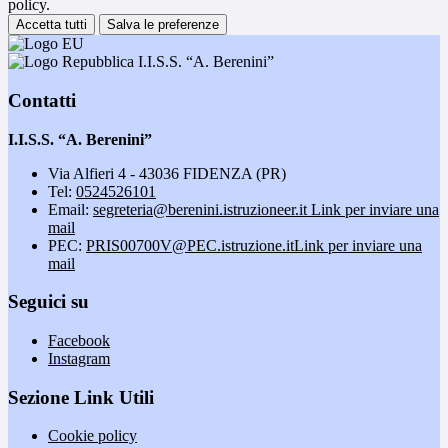
policy.
Accetta tutti
Salva le preferenze
I.I.S.S. “A. Berenini”
Contatti
I.I.S.S. “A. Berenini”
Via Alfieri 4 - 43036 FIDENZA (PR)
Tel:
0524526101
Email:
segreteria@berenini.istruzioneer.it
Link per inviare una
mail
PEC:
PRIS00700V@PEC.istruzione.it
Link per inviare una
mail
Seguici su
Facebook
Instagram
Sezione Link Utili
Cookie policy