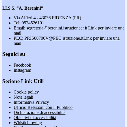
I.I.S.S. “A. Berenini”
Via Alfieri 4 - 43036 FIDENZA (PR)
Tel:
0524526101
Email:
segreteria@berenini.istruzioneer.it
Link per inviare una
mail
PEC:
PRIS00700V@PEC.istruzione.it
Link per inviare una
mail
Seguici su
Facebook
Instagram
Sezione Link Utili
Cookie policy
Note legali
Informativa Privacy
Ufficio Relazioni con il Pubblico
Dichiarazione di accessibilità
Obiettivi di accessibilità
Whistleblowing