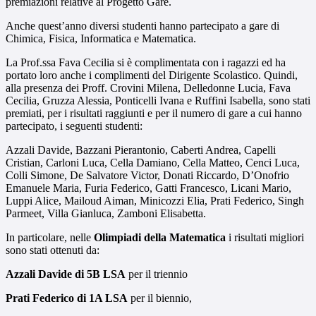
premiazioni relative al Progetto Gare.
Anche quest’anno diversi studenti hanno partecipato a gare di
Chimica, Fisica, Informatica e Matematica.
La Prof.ssa Fava Cecilia si è complimentata con i ragazzi ed ha
portato loro anche i complimenti del Dirigente Scolastico. Quindi,
alla presenza dei Proff. Crovini Milena, Delledonne Lucia, Fava
Cecilia, Gruzza Alessia, Ponticelli Ivana e Ruffini Isabella, sono stati
premiati, per i risultati raggiunti e per il numero di gare a cui hanno
partecipato, i seguenti studenti:
Azzali Davide, Bazzani Pierantonio, Caberti Andrea, Capelli
Cristian, Carloni Luca, Cella Damiano, Cella Matteo, Cenci Luca,
Colli Simone, De Salvatore Victor, Donati Riccardo, D’Onofrio
Emanuele Maria, Furia Federico, Gatti Francesco, Licani Mario,
Luppi Alice, Mailoud Aiman, Minicozzi Elia, Prati Federico, Singh
Parmeet, Villa Gianluca, Zamboni Elisabetta.
In particolare, nelle
Olimpiadi della Matematica
i risultati migliori
sono stati ottenuti da:
Azzali Davide di 5B LSA
per il triennio
Prati Federico di 1A LSA
per il biennio,