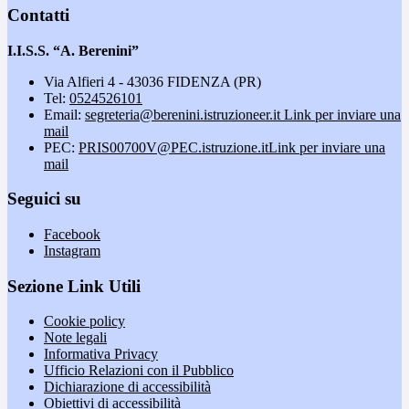
Contatti
I.I.S.S. “A. Berenini”
Via Alfieri 4 - 43036 FIDENZA (PR)
Tel:
0524526101
Email:
segreteria@berenini.istruzioneer.it
Link per inviare una
mail
PEC:
PRIS00700V@PEC.istruzione.it
Link per inviare una
mail
Seguici su
Facebook
Instagram
Sezione Link Utili
Cookie policy
Note legali
Informativa Privacy
Ufficio Relazioni con il Pubblico
Dichiarazione di accessibilità
Obiettivi di accessibilità