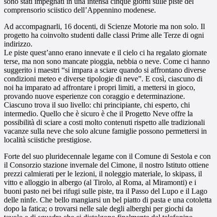
sono stati impegnati in una intensa cinque giorni sulle piste del
comprensorio sciistico dell’Appennino modenese.
Ad accompagnarli, 16 docenti, di Scienze Motorie ma non solo. Il
progetto ha coinvolto studenti dalle classi Prime alle Terze di ogni
indirizzo.
Le piste quest’anno erano innevate e il cielo ci ha regalato giornate
terse, ma non sono mancate pioggia, nebbia o neve. Come ci hanno
suggerito i maestri “si impara a sciare quando si affrontano diverse
condizioni meteo e diverse tipologie di neve”. E così, ciascuno di
noi ha imparato ad affrontare i propri limiti, a mettersi in gioco,
provando nuove esperienze con coraggio e determinazione.
Ciascuno trova il suo livello: chi principiante, chi esperto, chi
intermedio. Quello che è sicuro è che il Progetto Neve offre la
possibilità di sciare a costi molto contenuti rispetto alle tradizionali
vacanze sulla neve che solo alcune famiglie possono permettersi in
località sciistiche prestigiose.
Forte del suo pluridecennale legame con il Comune di Sestola e con
il Consorzio stazione invernale del Cimone, il nostro Istituto ottiene
prezzi calmierati per le lezioni, il noleggio materiale, lo skipass, il
vitto e alloggio in albergo (al Tirolo, al Roma, al Miramonti) e i
buoni pasto nei bei rifugi sulle piste, tra il Passo del Lupo e il Lago
delle ninfe. Che bello mangiarsi un bel piatto di pasta e una cotoletta
dopo la fatica; o trovarsi nelle sale degli alberghi per giochi da