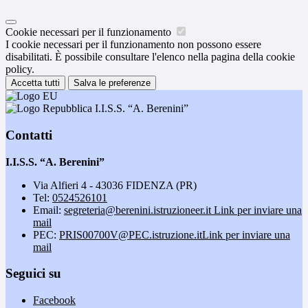
Cookie necessari per il funzionamento
I cookie necessari per il funzionamento non possono essere
disabilitati. È possibile consultare l'elenco nella pagina della cookie
policy.
Accetta tutti
Salva le preferenze
I.I.S.S. “A. Berenini”
Contatti
I.I.S.S. “A. Berenini”
Via Alfieri 4 - 43036 FIDENZA (PR)
Tel:
0524526101
Email:
segreteria@berenini.istruzioneer.it
Link per inviare una
mail
PEC:
PRIS00700V@PEC.istruzione.it
Link per inviare una
mail
Seguici su
Facebook