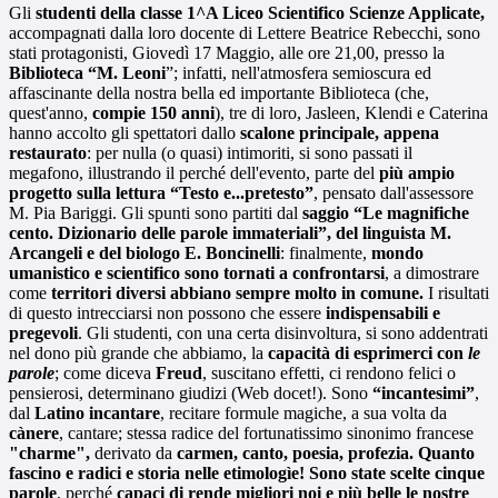
Gli
studenti della classe 1^A Liceo Scientifico Scienze Applicate,
accompagnati dalla loro docente di Lettere Beatrice Rebecchi, sono
stati protagonisti, Giovedì 17 Maggio, alle ore 21,00, presso la
Biblioteca “M. Leoni
”; infatti, nell'atmosfera semioscura ed
affascinante della nostra bella ed importante Biblioteca (che,
quest'anno,
compie 150 anni
), tre di loro, Jasleen, Klendi e Caterina
hanno accolto gli spettatori dallo
scalone principale, appena
restaurato
: per nulla (o quasi) intimoriti, si sono passati il
megafono, illustrando il perché dell'evento, parte del
più ampio
progetto
sulla lettura “Testo e...pretesto”
, pensato dall'assessore
M. Pia Bariggi. Gli spunti sono partiti dal
saggio “Le magnifiche
cento. Dizionario delle parole immateriali”, del linguista M.
Arcangeli e del biologo E. Boncinelli
: finalmente,
mondo
umanistico e scientifico sono tornati a confrontarsi
, a dimostrare
come
territori diversi abbiano sempre molto in comune.
I risultati
di questo intrecciarsi non possono che essere
indispensabili e
pregevoli
. Gli studenti, con una certa disinvoltura, si sono addentrati
nel dono più grande che abbiamo, la
capacità di esprimerci con
le
parole
; come diceva
Freud
, suscitano effetti, ci rendono felici o
pensierosi, determinano giudizi (Web docet!). Sono
“incantesimi”
,
dal
Latino incantare
, recitare formule magiche, a sua volta da
cànere
, cantare; stessa radice del fortunatissimo sinonimo francese
"charme",
derivato da
carmen, canto, poesia, profezia. Quanto
fascino e radici e storia nelle etimologìe! Sono state scelte cinque
parole
, perché
capaci di rende migliori noi e più belle le nostre