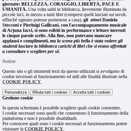
giornate: BELLEZZA, CORAGGIO, LIBERTÀ, PACE E
UMANITÀ.
Una volta saliti in biblioteca, lievemente illuminata da
piccole luci, in mezzo a tanti libri (compresi quelli lasciati sui tavoli,
affinché ognuno potesse portarsene a casa),
gli attori Daniela
Stecconi e Pierluigi Gallicani, con l'accompagnamento musicale
di Arjuna Iacci
, si sono esibiti in performance e letture
inerenti
le cinque parole scelte
. Alla fine, non potevano mancare
applausi e complimenti
,
ma la scena più bella è stata vedere gli
studenti lasciare la biblioteca carichi di libri che si erano affrettati
a consultare e scegliere per sé.
Notizie
Questo sito o gli strumenti terzi da questo utilizzati si avvalgono di
cookie necessari al funzionamento ed utili alle finalità illustrate nella
COOKIE POLICY
.
Personalizza
Rifiuta tutti
i cookies
Accetta tutti
i cookies
Gestione cookie
In questa schermata è possibile scegliere quali cookie consentire.
I cookie necessari sono quelli che consentono il funzionamento della
piattaforma e non è possibile disabilitarli.
Per conoscere quali sono i cookie necessari al funzionamento potete
visionare la
COOKIE POLICY
.