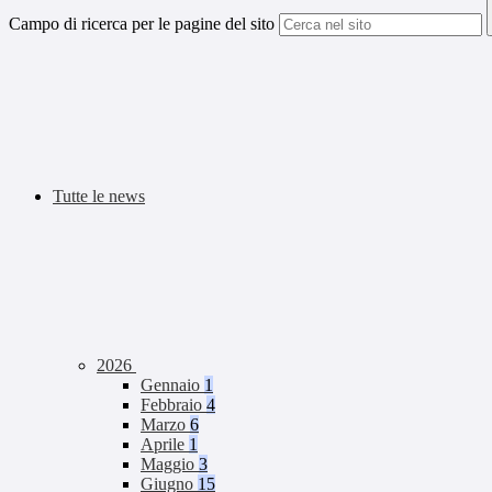
Campo di ricerca per le pagine del sito
Tutte le news
2026
Gennaio
1
Febbraio
4
Marzo
6
Aprile
1
Maggio
3
Giugno
15