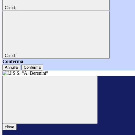
Chiudi
Chiudi
Conferma
Annulla
Conferma
close