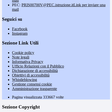
mail
PEC:
PRIS00700V@PEC.istruzione.it
Link per inviare una
mail
Seguici su
Facebook
Instagram
Sezione Link Utili
Cookie policy
Note legali
Informativa Privacy
Ufficio Relazioni con il Pubblico
Dichiarazione di accessibilità
Obiettivi di accessibilità
Whistleblowing
Gestione consensi cookie
Amministrazione trasparente
Pagina visualizzata
333667
volte
Sezione Copyright