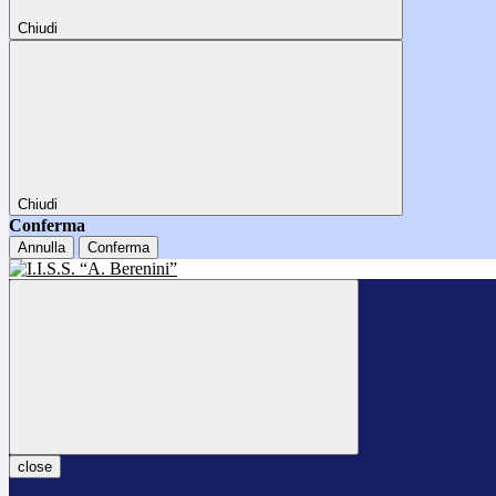
Chiudi
Chiudi
Conferma
Annulla
Conferma
close