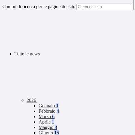
Campo di ricerca per le pagine del sito
Tutte le news
2026
Gennaio
1
Febbraio
4
Marzo
6
Aprile
1
Maggio
3
Giugno
15