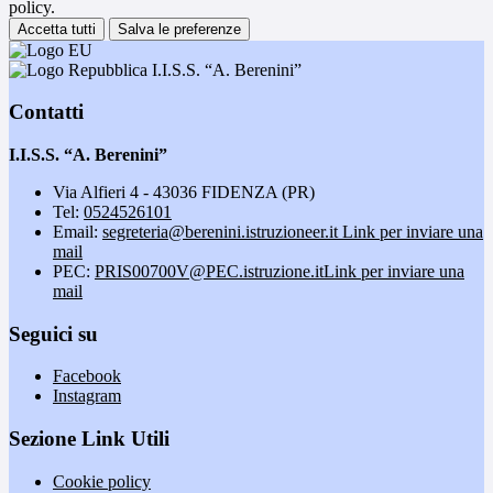
policy.
Accetta tutti
Salva le preferenze
I.I.S.S. “A. Berenini”
Contatti
I.I.S.S. “A. Berenini”
Via Alfieri 4 - 43036 FIDENZA (PR)
Tel:
0524526101
Email:
segreteria@berenini.istruzioneer.it
Link per inviare una
mail
PEC:
PRIS00700V@PEC.istruzione.it
Link per inviare una
mail
Seguici su
Facebook
Instagram
Sezione Link Utili
Cookie policy