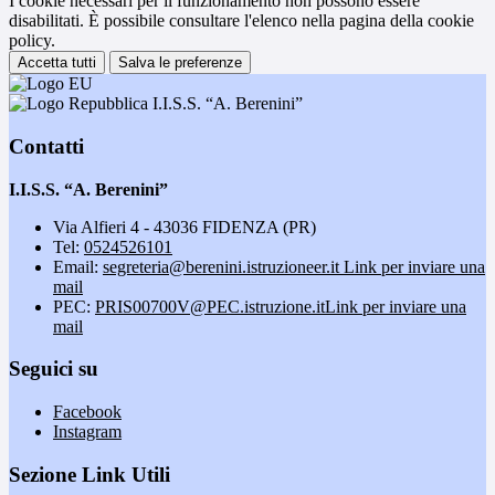
I cookie necessari per il funzionamento non possono essere
disabilitati. È possibile consultare l'elenco nella pagina della cookie
policy.
Accetta tutti
Salva le preferenze
I.I.S.S. “A. Berenini”
Contatti
I.I.S.S. “A. Berenini”
Via Alfieri 4 - 43036 FIDENZA (PR)
Tel:
0524526101
Email:
segreteria@berenini.istruzioneer.it
Link per inviare una
mail
PEC:
PRIS00700V@PEC.istruzione.it
Link per inviare una
mail
Seguici su
Facebook
Instagram
Sezione Link Utili