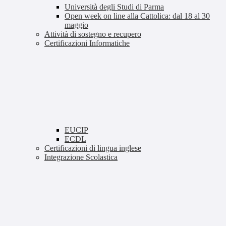
Università degli Studi di Parma
Open week on line alla Cattolica: dal 18 al 30
maggio
Attività di sostegno e recupero
Certificazioni Informatiche
EUCIP
ECDL
Certificazioni di lingua inglese
Integrazione Scolastica